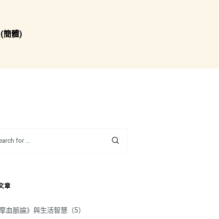
(簡體)
文章
摩血脈論》與生活智慧（5）