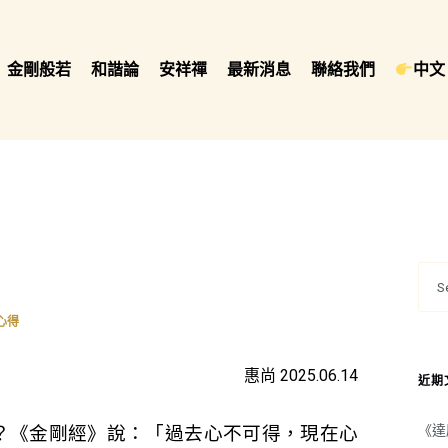
金剛般若
和諧論
安祥禪
最新消息
聯絡我們
中文 
心得
惠尚 2025.06.14
近期
《達
？《金剛經》說：「過去心不可得，現在心