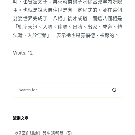
時，也會當太子；再來就換獅子吼佛當兜率內院院
主。也就是說大佛住世是有一定程式的，並在這個
娑婆世界完成了「八相」後才成道，而這八個相是
「兜率天退、入胎、住胎、出胎、出家、成道、轉
法輪、入於涅槃」，表示衪也是有福德、福報的。
Visits: 12
近期文章
《達摩血脈論》與生活智慧（5）