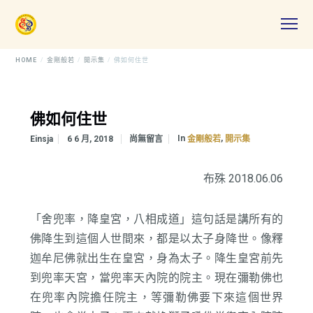
HOME
金剛般若
開示集
佛如何住世
佛如何住世
In
,
Einsja
6 6 月, 2018
尚無留言
金剛般若
開示集
布殊 2018.06.06
「舍兜率，降皇宮，八相成道」這句話是講所有的
佛降生到這個人世間來，都是以太子身降世。像釋
迦牟尼佛就出生在皇宮，身為太子。降生皇宮前先
到兜率天宮，當兜率天內院的院主。現在彌勒佛也
在兜率內院擔任院主，等彌勒佛要下來這個世界