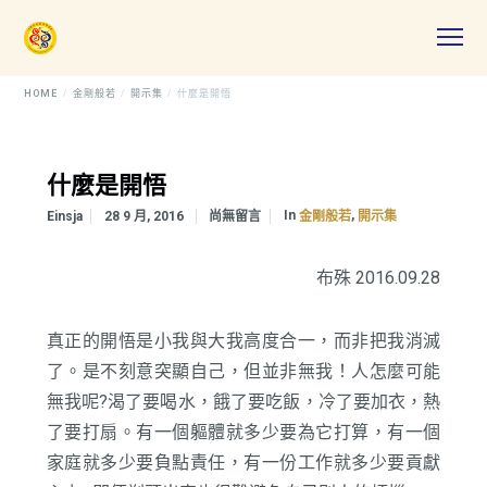
HOME
金剛般若
開示集
什麼是開悟
什麼是開悟
In
,
Einsja
28 9 月, 2016
尚無留言
金剛般若
開示集
布殊 2016.09.28
真正的開悟是小我與大我高度合一，而非把我消滅
了。是不刻意突顯自己，但並非無我！人怎麼可能
無我呢?渴了要喝水，餓了要吃飯，冷了要加衣，熱
了要打扇。有一個軀體就多少要為它打算，有一個
家庭就多少要負點責任，有一份工作就多少要貢獻