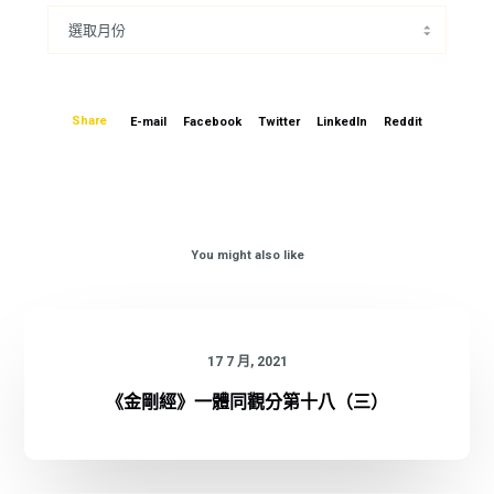
Share
E-mail
Facebook
Twitter
LinkedIn
Reddit
You might also like
17 7 月, 2021
《金剛經》一體同觀分第十八（三）