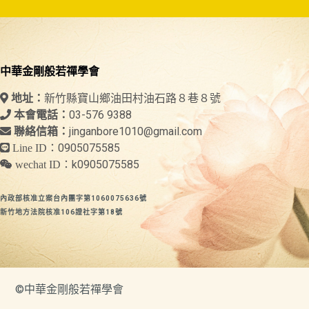
中華金剛般若禪學會
新竹縣寶山鄉油田村油石路８巷８號
地址：
03-576 9388
本會電話：
jinganbore1010@gmail.com
聯絡信箱：
0905075585
Line ID：
k0905075585
wechat ID：
內政部核准立案台內團字第1060075636號
新竹地方法院核准106證社字第18號
©中華金剛般若禪學會