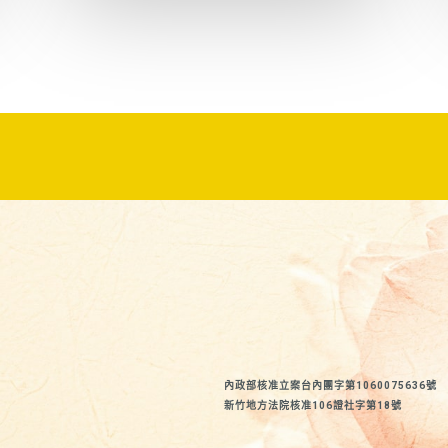
內政部核准立案台內團字第1060075636號
新竹地方法院核准106證社字第18號