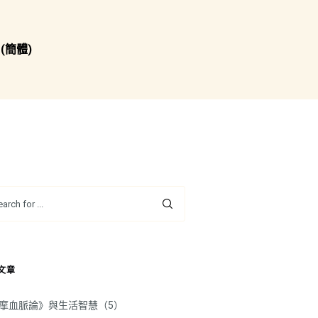
(簡體)
文章
摩血脈論》與生活智慧（5）