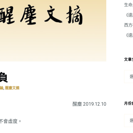
生命
《達
西方
《達
文章
負
,
論
醒塵文摘
醒塵 2019.12.10
月份
不會虛度。