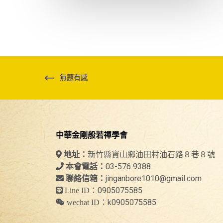
無題有感
中華金剛般若禪學會
新竹縣寶山鄉油田村油石路８巷８號
地址：
03-576 9388
本會電話：
jinganbore1010@gmail.com
聯絡信箱：
0905075585
Line ID：
k0905075585
wechat ID：