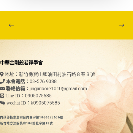
中華金剛般若禪學會
新竹縣寶山鄉油田村油石路８巷８號
地址：
03-576 9388
本會電話：
jinganbore1010@gmail.com
聯絡信箱：
0905075585
Line ID：
k0905075585
wechat ID：
內政部核准立案台內團字第1060075636號
新竹地方法院核准106證社字第18號