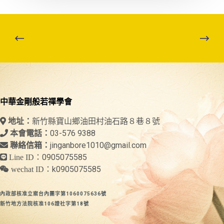
中華金剛般若禪學會
新竹縣寶山鄉油田村油石路８巷８號
地址：
03-576 9388
本會電話：
jinganbore1010@gmail.com
聯絡信箱：
0905075585
Line ID：
k0905075585
wechat ID：
內政部核准立案台內團字第1060075636號
新竹地方法院核准106證社字第18號