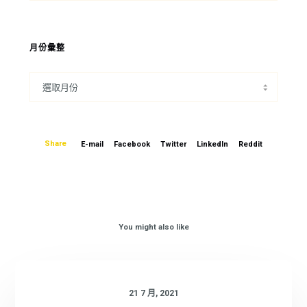
月份彙整
Share
E-mail
Facebook
Twitter
LinkedIn
Reddit
You might also like
21 7 月, 2021