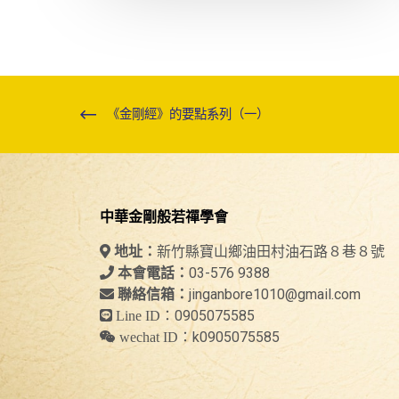
《金剛經》的要點系列（一）
中華金剛般若禪學會
新竹縣寶山鄉油田村油石路８巷８號
地址：
03-576 9388
本會電話：
jinganbore1010@gmail.com
聯絡信箱：
0905075585
Line ID：
k0905075585
wechat ID：