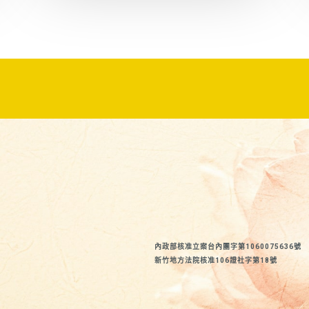
內政部核准立案台內團字第1060075636號
新竹地方法院核准106證社字第18號