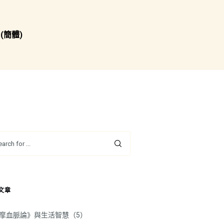
(簡體)
文章
摩血脈論》與生活智慧（5）