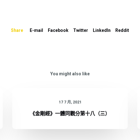
Share
E-mail
Facebook
Twitter
LinkedIn
Reddit
You might also like
17 7 月, 2021
《金剛經》一體同觀分第十八（三）