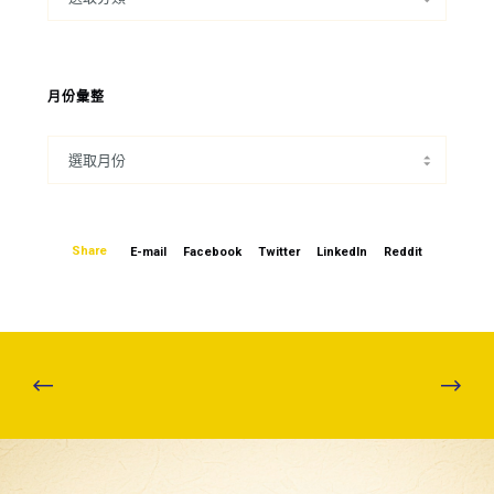
月份彙整
Share
E-mail
Facebook
Twitter
LinkedIn
Reddit