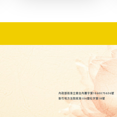
內政部核准立案台內團字第1060075636號
新竹地方法院核准106證社字第18號