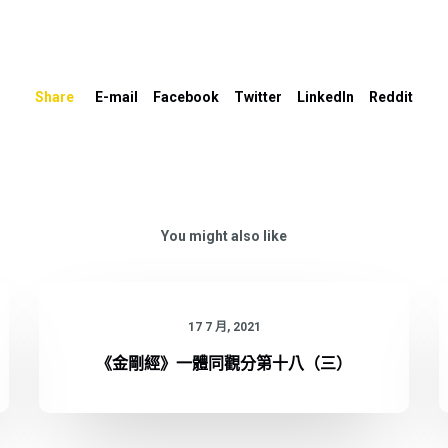
以
提
高
Share
E-mail
Facebook
Twitter
LinkedIn
Reddit
或
降
低
音
量。
You might also like
17 7 月, 2021
《金剛經》一體同觀分第十八（三）