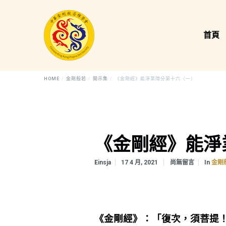
首頁
HOME
金剛般若
開示集
《金剛經》能淨業障分第十六（一）
《金剛經》能淨
In
Einsja
17 4 月, 2021
尚無留言
金剛
《金剛經》：「復次，須菩提