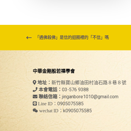
「遇佛殺佛」是信的迴圈裡的「不信」嗎
中華金剛般若禪學會
新竹縣寶山鄉油田村油石路８巷８號
地址：
03-576 9388
本會電話：
jinganbore1010@gmail.com
聯絡信箱：
0905075585
Line ID：
k0905075585
wechat ID：