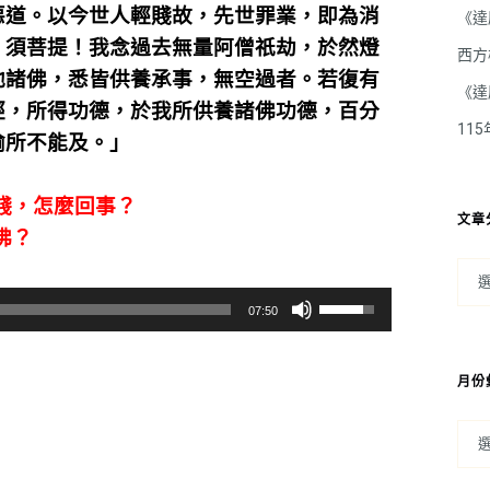
惡道。以今世人輕賤故，先世罪業，即為消
《達
。須菩提！我念過去無量阿僧祇劫，於然燈
西方
他諸佛，悉皆供養承事，無空過者。若復有
《達
經，所得功德，於我所供養諸佛功德，百分
11
喻所不能及。」
輕賤，怎麼回事？
文章
佛？
使
07:50
用
向
月份
上/
向
下
鍵