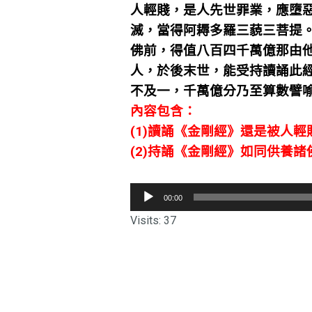
人輕賤，是人先世罪業，應墮
滅，當得阿耨多羅三藐三菩提
佛前，得值八百四千萬億那由
人，於後末世，能受持讀誦此
不及一，千萬億分乃至算數譬
內容包含：
(1)讀誦《金剛經》還是被人
(2)持誦《金剛經》如同供養諸
音
00:00
訊
Visits: 37
播
放
器