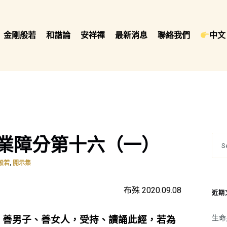
金剛般若
和諧論
安祥禪
最新消息
聯絡我們
中文 
業障分第十六（一）
,
般若
開示集
布殊 2020.09.08
近期
生命
！善男子、善女人，受持、讀誦此經，若為