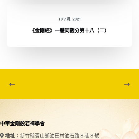
10 7 月, 2021
《金剛經》一體同觀分第十八（二）
中華金剛般若禪學會
新竹縣寶山鄉油田村油石路８巷８號
地址：