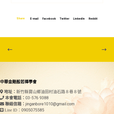
Share
E-mail
Facebook
Twitter
LinkedIn
Reddit
中華金剛般若禪學會
新竹縣寶山鄉油田村油石路８巷８號
地址：
03-576 9388
本會電話：
jinganbore1010@gmail.com
聯絡信箱：
0905075585
Line ID：