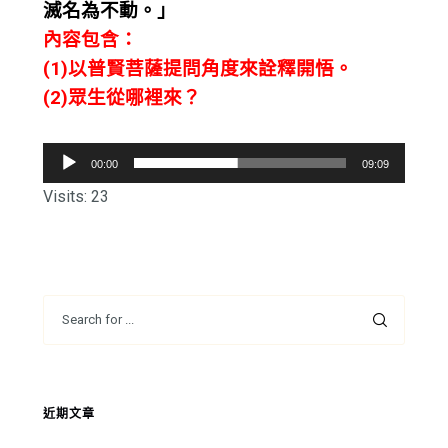
滅名為不動。」
內容包含：
(1)以普賢菩薩提問角度來詮釋開悟。
(2)眾生從哪裡來？
音
00:00
09:09
訊
Visits: 23
播
放
器
近期文章