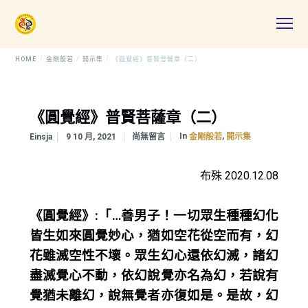
HOME
金剛般若
開示集
《圓覺經》普賢菩薩章（二）
《圓覺經》普賢菩薩章（二）
In
,
Einsja
9 10 月, 2021
尚無留言
金剛般若
開示集
布殊 2020.12.08
《圓覺經》:「…善男子！一切眾生種種幻化
皆生如來圓覺妙心，猶如空花從空而有，幻
花雖滅空性不壞。眾生幻心還依幻滅，諸幻
盡滅覺心不動，依幻說覺亦名為幻，若說有
覺猶未離幻，說無覺者亦復如是。是故，幻