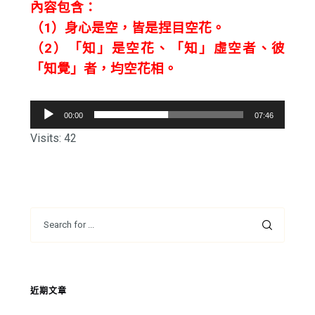
內容包含：
（1）身心是空，皆是捏目空花。
（2）
「
知
」是空花、「知」虛空者、彼
「知覺」者，均空花相。
音
00:00
07:46
訊
Visits: 42
播
放
器
近期文章