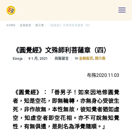
HOME
金剛般若
開示集
《圓覺經》文殊師利菩薩章（四）
《圓覺經》文殊師利菩薩章（四）
In
,
Einsja
9 1 月, 2021
尚無留言
金剛般若
開示集
布殊2020.11.03
《圓覺經》：「善男子！如來因地修圓覺
者，知是空花，即無輪轉，亦無身心受彼生
死，非作故無，本性無故，彼知覺者猶如虛
空，知虛空者即空花相。亦不可說無知覺
性，有無俱遣，是則名為淨覺隨順。」