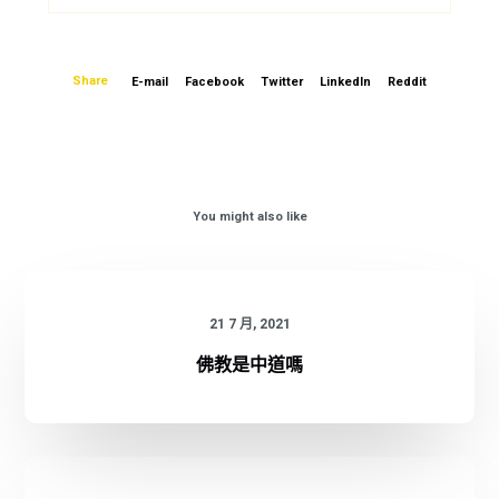
Share
E-mail
Facebook
Twitter
LinkedIn
Reddit
You might also like
21 7 月, 2021
佛教是中道嗎