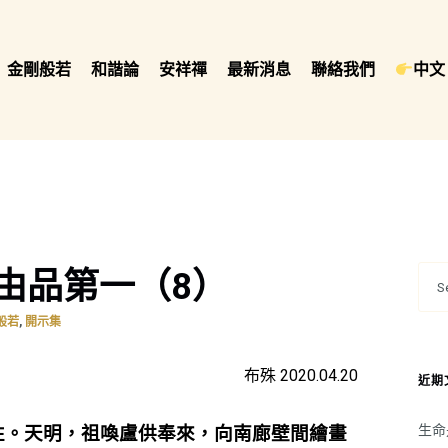
金剛般若
和諧論
安祥禪
最新消息
聯絡我們
中文 
由品第一（8）
,
般若
開示集
布殊 2020.04.20
近期
生命
性。天明，祖喚盧供奉來，向南廊壁間繪畫