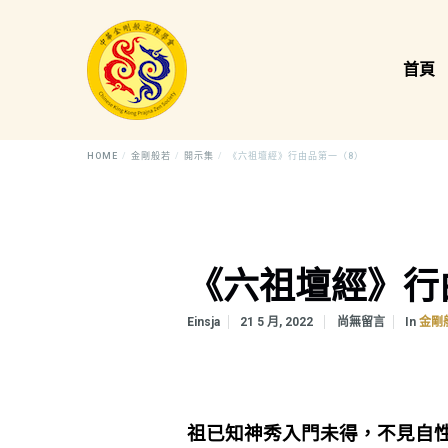
首頁
HOME
金剛般若
開示集
《六祖壇經》行由品第一（8）
《六祖壇經》行
In
Einsja
21 5 月, 2022
尚無留言
金剛
祖已知神秀入門未得，不見自