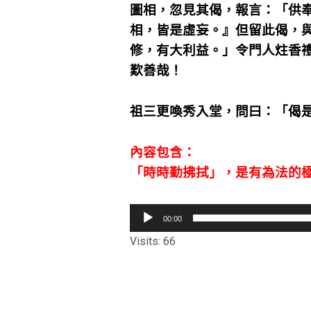
圖相，忽見其偈，報言：「供
相，皆是虛妄。』但留此偈，
修，有大利益。」令門人炷香
歎善哉！
祖三更喚秀入堂，問曰：「偈
內容包含：
「時時勤拂拭」，是有為法的
音
00:00
訊
Visits: 66
播
放
器