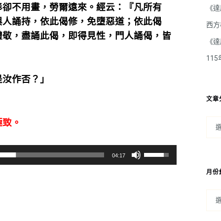
奉卻不用畫，勞爾遠來。經云：『凡所有
《達
與人誦持，依此偈修，免墮惡道；依此偈
西方
禮敬，盡誦此偈，即得見性，門人誦偈，皆
《達
11
是汝作否？」
文章
極致。
使
04:17
用
月份
向
上/
向
下