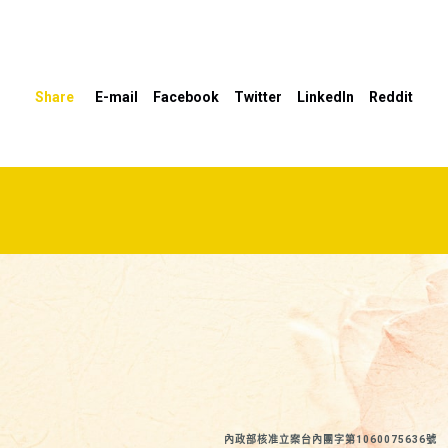
鍵
以
提
Share
E-mail
Facebook
Twitter
LinkedIn
Reddit
高
或
降
低
音
量。
內政部核准立案台內團字第1060075636號