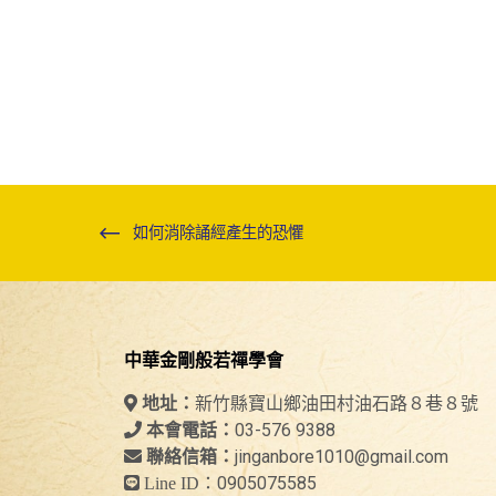
如何消除誦經產生的恐懼
中華金剛般若禪學會
新竹縣寶山鄉油田村油石路８巷８號
地址：
03-576 9388
本會電話：
jinganbore1010@gmail.com
聯絡信箱：
0905075585
Line ID：