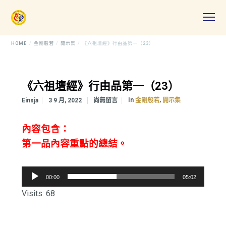
HOME
金剛般若
開示集
《六祖壇經》行由品第一（23）
《六祖壇經》行由品第一（23）
In
,
Einsja
3 9 月, 2022
尚無留言
金剛般若
開示集
內容包含：
第一品內容重點的總結。
音
00:00
05:02
訊
Visits: 68
播
放