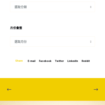
月份彙整
Share
E-mail
Facebook
Twitter
LinkedIn
Reddit