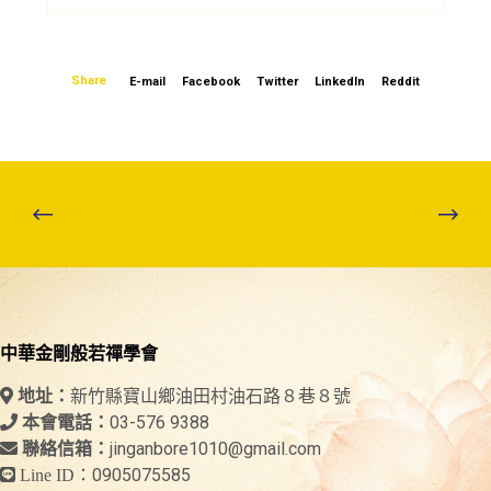
Share
E-mail
Facebook
Twitter
LinkedIn
Reddit
中華金剛般若禪學會
新竹縣寶山鄉油田村油石路８巷８號
地址：
03-576 9388
本會電話：
jinganbore1010@gmail.com
聯絡信箱：
0905075585
Line ID：