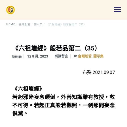
HOME
金剛般若
開示集
《六祖壇經》般若品第二（35）
《六祖壇經》般若品第二（35）
In
,
Einsja
12 8 月, 2023
尚無留言
金剛般若
開示集
布殊 2021.09.07
《六祖壇經》
若起邪迷妄念顛倒，外善知識雖有教授，救
不可得。若起正真般若觀照，一剎那間妄念
俱滅。