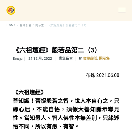
HOME
金剛般若
開示集
《六祖壇經》般若品第二（3）
《六祖壇經》般若品第二（3）
In
,
Einsja
24 12 月, 2022
尚無留言
金剛般若
開示集
布殊 2021.06.08
《六祖壇經》
善知識！菩提般若之智，世人本自有之，只
緣心迷，不能自悟，須假大善知識示導見
性。當知愚人、智人佛性本無差別，只緣迷
悟不同，所以有愚、有智。