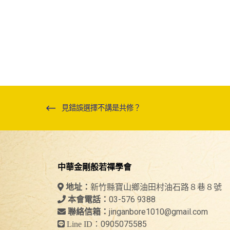
見錯誤選擇不講是共修？
中華金剛般若禪學會
新竹縣寶山鄉油田村油石路８巷８號
地址：
03-576 9388
本會電話：
jinganbore1010@gmail.com
聯絡信箱：
0905075585
Line ID：