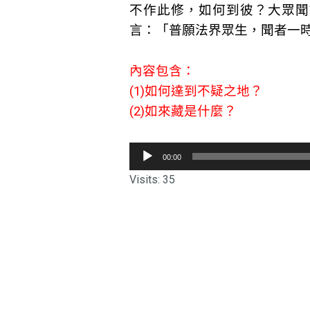
不作此修，如何到彼？大眾聞
言：「普願法界眾生，聞者一
內容包含：
(1)如何達到不疑之地？
(2)如來藏是什麼？
音
00:00
訊
Visits: 35
播
放
器