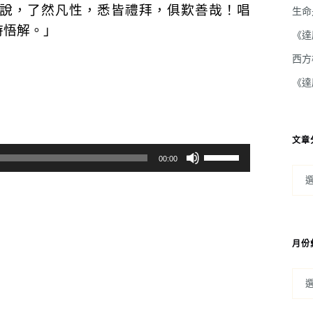
說，了然凡性，悉皆禮拜，俱歎善哉！唱
生命
時悟解。」
《達
西方
《達
文章
使
00:00
用
向
上/
向
月份
下
鍵
以
提