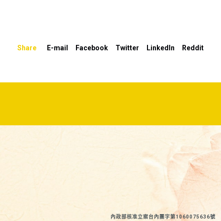
高
或
降
Share
E-mail
Facebook
Twitter
LinkedIn
Reddit
低
音
量。
內政部核准立案台內團字第1060075636號