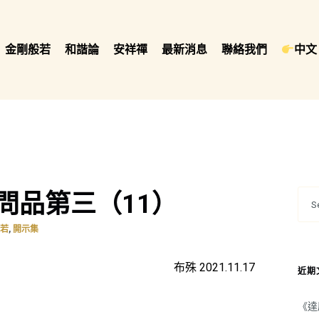
金剛般若
和諧論
安祥禪
最新消息
聯絡我們
中文 
問品第三（11）
,
般若
開示集
布殊 2021.11.17
近期
《達