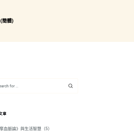
(簡體)
文章
摩血脈論》與生活智慧（5）