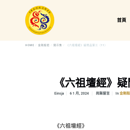
首頁
HOME
金剛般若
開示集
《六祖壇經》疑問品第三（11）
《六祖壇經》疑
In
Einsja
6 1 月, 2024
尚無留言
金剛
《六祖壇經》